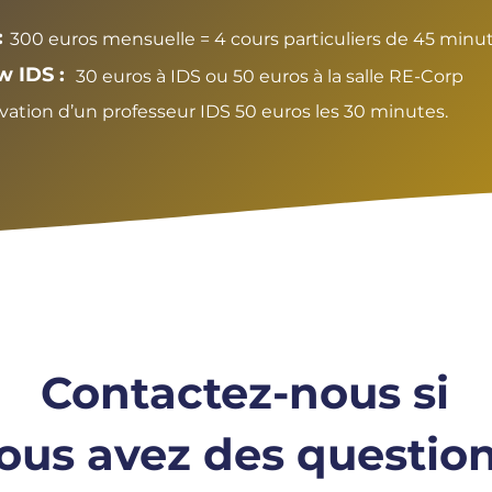
:
300 euros mensuelle = 4 cours particuliers de 45 minu
w IDS :
30 euros à IDS ou 50 euros à la salle RE-Corp
vation d’un professeur IDS 50 euros les 30 minutes.
Contactez-nous si
ous avez des questio