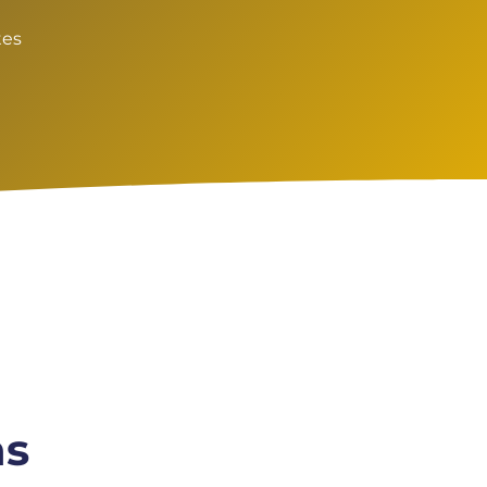
tes
ns