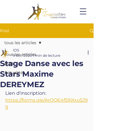
Post
tous les articles
IDS
tous les articles
9 oct. 2025
1 min de lecture
Stage Danse avec les
post
Stars Maxime
Actualités
DEREYMEZ
Lien d'inscription: 
https://forms.gle/ArQQE4f59jXxo5J9
9