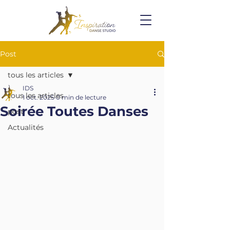
Post
tous les articles
IDS
tous les articles
1 oct. 2025
0 min de lecture
Soirée Toutes Danses
post
Actualités